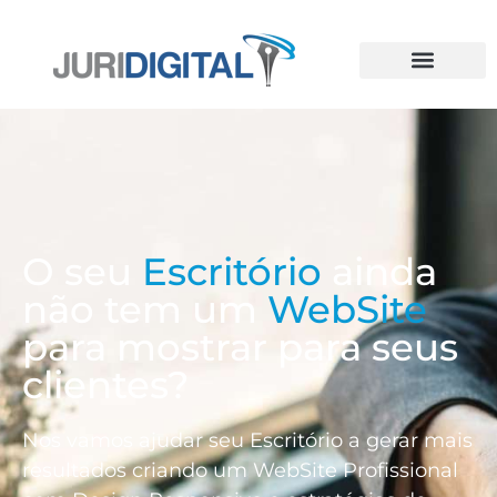
O seu
Escritório
ainda
não tem um
WebSite
para mostrar para seus
clientes?
Nos vamos ajudar seu Escritório a gerar mais
resultados criando um WebSite Profissional