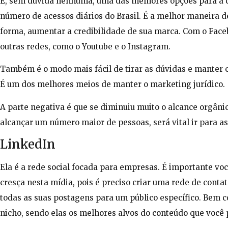
É, sem dúvida nenhuma, uma das melhores opções para a d
número de acessos diários do Brasil. É a melhor maneira de
forma, aumentar a credibilidade de sua marca. Com o Facebo
outras redes, como o Youtube e o Instagram.
Também é o modo mais fácil de tirar as dúvidas e manter c
É um dos melhores meios de manter o marketing jurídico.
A parte negativa é que se diminuiu muito o alcance orgâni
alcançar um número maior de pessoas, será vital ir para a
LinkedIn
Ela é a rede social focada para empresas. É importante vo
cresça nesta mídia, pois é preciso criar uma rede de contat
todas as suas postagens para um público específico. Bem
nicho, sendo elas os melhores alvos do conteúdo que você 