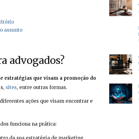
ritório
no assunto
ra advogados?
de estratégias que visam a promoção do
is,
sites
, entre outras formas.
 diferentes ações que visam encontrar e
os funciona na prática:
tro da sua estratégia de marketing