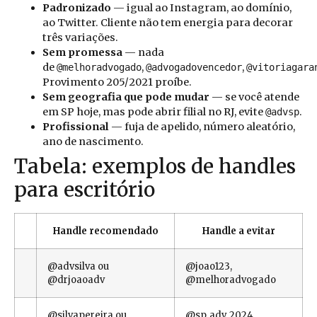
Padronizado
— igual ao Instagram, ao domínio,
ao Twitter. Cliente não tem energia para decorar
três variações.
Sem promessa
— nada
de
,
,
@melhoradvogado
@advogadovencedor
@vitoriagara
Provimento 205/2021 proíbe.
Sem geografia que pode mudar
— se você atende
em SP hoje, mas pode abrir filial no RJ, evite
.
@advsp
Profissional
— fuja de apelido, número aleatório,
ano de nascimento.
Tabela: exemplos de handles
para escritório
Handle recomendado
Handle a evitar
@advsilva ou
@joao123,
@drjoaoadv
@melhoradvogado
@silvapereira ou
@sp_adv_2024,