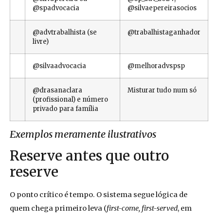
@spadvocacia
@silvaepereirasocios
@advtrabalhista (se
@trabalhistaganhador
livre)
@silvaadvocacia
@melhoradvspsp
@drasanaclara
Misturar tudo num só
(profissional) e número
privado para família
Exemplos meramente ilustrativos
Reserve antes que outro
reserve
O ponto crítico é tempo. O sistema segue lógica de
quem chega primeiro leva (
first-come, first-served
, em