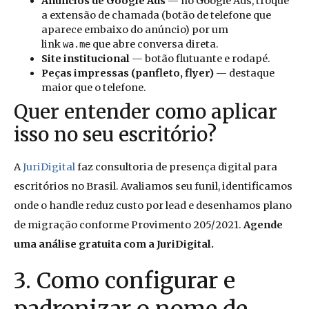
Anúncios de Google Ads
— no Google Ads, troque
a extensão de chamada (botão de telefone que
aparece embaixo do anúncio) por um
link
que abre conversa direta.
wa.me
Site institucional
— botão flutuante e rodapé.
Peças impressas (panfleto, flyer)
— destaque
maior que o telefone.
Quer entender como aplicar
isso no seu escritório?
A
JuriDigital
faz consultoria de presença digital para
escritórios no Brasil. Avaliamos seu funil, identificamos
onde o handle reduz custo por lead e desenhamos plano
de migração conforme Provimento 205/2021.
Agende
uma análise gratuita com a JuriDigital.
3. Como configurar e