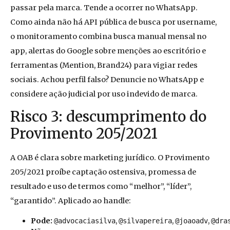
passar pela marca. Tende a ocorrer no WhatsApp.
Como ainda não há API pública de busca por username,
o monitoramento combina busca manual mensal no
app, alertas do Google sobre menções ao escritório e
ferramentas (Mention, Brand24) para vigiar redes
sociais. Achou perfil falso? Denuncie no WhatsApp e
considere ação judicial por uso indevido de marca.
Risco 3: descumprimento do
Provimento 205/2021
A OAB é clara sobre marketing jurídico. O Provimento
205/2021 proíbe captação ostensiva, promessa de
resultado e uso de termos como “melhor”, “líder”,
“garantido”. Aplicado ao handle:
Pode:
,
,
,
@advocaciasilva
@silvapereira
@joaoadv
@dra