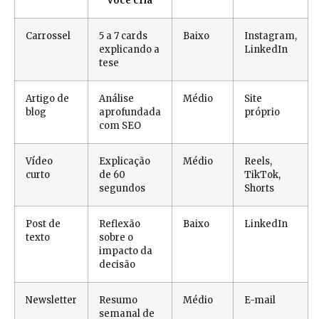
você cria
Carrossel
5 a 7 cards
Baixo
Instagram,
explicando a
LinkedIn
tese
Artigo de
Análise
Médio
Site
blog
aprofundada
próprio
com SEO
Vídeo
Explicação
Médio
Reels,
curto
de 60
TikTok,
segundos
Shorts
Post de
Reflexão
Baixo
LinkedIn
texto
sobre o
impacto da
decisão
Newsletter
Resumo
Médio
E-mail
semanal de