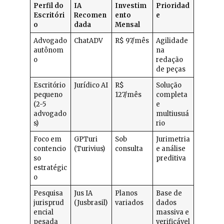
Perfil do
IA
Investim
Prioridad
Escritóri
Recomen
ento
e
o
dada
Mensal
Advogado
ChatADV
R$ 97/mês
Agilidade
autônom
na
o
redação
de peças
Escritório
Jurídico AI
R$
Solução
pequeno
127/mês
completa
(2-5
e
advogado
multiusuá
s)
rio
Foco em
GPTuri
Sob
Jurimetria
contencio
(Turivius)
consulta
e análise
so
preditiva
estratégic
o
Pesquisa
Jus IA
Planos
Base de
jurisprud
(Jusbrasil)
variados
dados
encial
massiva e
pesada
verificável