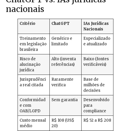
nacionais
Critério
ChatGPT
IAs Jurídicas
Nacionais
Treinamento
Genérico e
Especializado
em legislação
limitado
e atualizado
brasileira
Risco de
Alto (inventa
Baixo (fontes
alucinação
referências)
verificáveis)
jurídica
Jurisprudênci
Raramente
Base de
a real citada
verifica
milhões de
decisões
Conformidad
Sem garantia
Desenvolvido
e com
para
OAB/LGPD
compliance
Custo mensal
R$ 108 (US$
R$ 52 a R$ 208
médio
20)