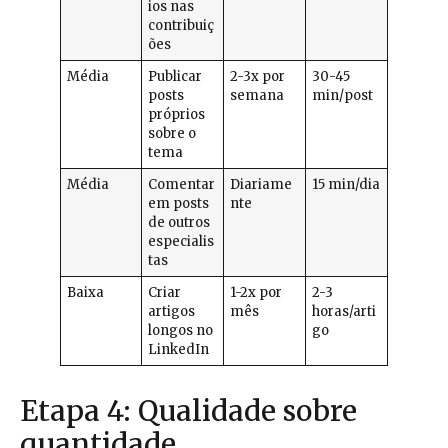
ios nas
contribuiç
ões
Média
Publicar
2-3x por
30-45
posts
semana
min/post
próprios
sobre o
tema
Média
Comentar
Diariame
15 min/dia
em posts
nte
de outros
especialis
tas
Baixa
Criar
1-2x por
2-3
artigos
mês
horas/arti
longos no
go
LinkedIn
Etapa 4: Qualidade sobre
quantidade