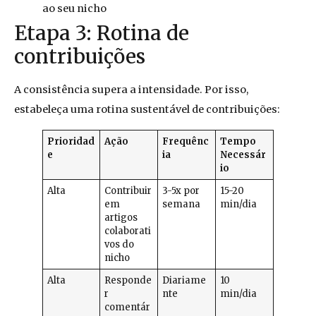
ao seu nicho
Etapa 3: Rotina de
contribuições
A consistência supera a intensidade. Por isso,
estabeleça uma rotina sustentável de contribuições:
Prioridad
Ação
Frequênc
Tempo
e
ia
Necessár
io
Alta
Contribuir
3-5x por
15-20
em
semana
min/dia
artigos
colaborati
vos do
nicho
Alta
Responde
Diariame
10
r
nte
min/dia
comentár