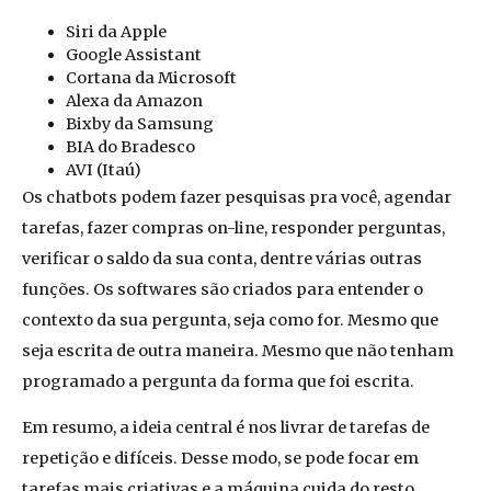
Siri da Apple
Google Assistant
Cortana da Microsoft
Alexa da Amazon
Bixby da Samsung
BIA do Bradesco
AVI (Itaú)
Os chatbots p
odem
fazer pesquisas pra você, agendar
t
arefas
, fazer compras on-line, responder perguntas,
verificar o saldo da sua conta, dentre várias outras
funções. Os softwares são c
riados
para entender o
contexto da sua pergunta, s
eja como for. M
esmo que
seja escrita de
outra
maneira. Mesmo que nã
o tenham
programado a
pergunta da forma que foi escrita.
Em resumo,
a ideia central é nos livrar de tarefas d
e
repetição
e difíceis. Desse modo, se pode focar em
tarefas mais criativas e a máquina cuida do resto.