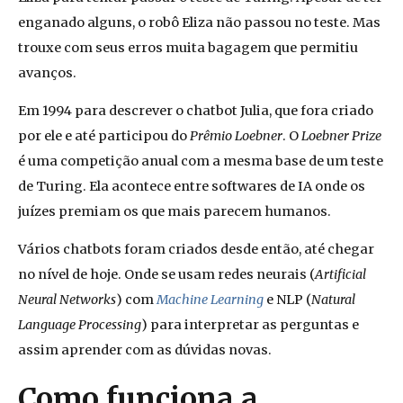
e
nganado
alguns, o robô Eliza não passou no teste. Mas
trouxe com seus erros muita b
agagem
que permitiu
avanços.
Em 1994 para descrever o chatbot Julia, que fora c
riado
por ele e até participou do
Prêmio Loebner
. O
Loebner Prize
é uma competição anual com a mesma base de um teste
de Turing.
Ela acontece
entre softwares de IA onde os
juízes premiam os que mais parecem humanos.
Vários chatbots foram criados desde então, até chegar
no nível de hoje. Onde s
e usam
redes neurais (
Artificial
Neural Networks
) com
Machine Learning
e NLP (
Natural
Language Processing
) para interpretar as perguntas e
assim aprender com as dúvidas n
ovas
.
Como funciona a