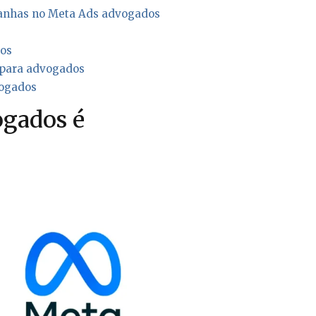
panhas no Meta Ads advogados
dos
para advogados
vogados
ogados é