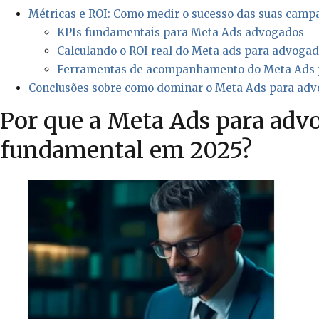
Métricas e ROI: Como medir o sucesso das suas cam
KPIs fundamentais para Meta Ads advogados
Calculando o ROI real do Meta ads para advoga
Ferramentas de acompanhamento do Meta Ads 
Conclusões sobre como dominar o Meta Ads para ad
Por que a Meta Ads para adv
fundamental em 2025?